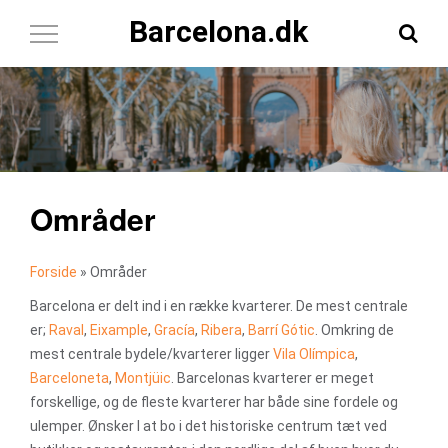
Barcelona.dk
Toggle
Navigation
Områder
Forside
»
Områder
Barcelona er delt ind i en række kvarterer. De mest centrale
er;
Raval
,
Eixample
,
Gracía
,
Ribera
,
Barrí Gótic
. Omkring de
mest centrale bydele/kvarterer ligger
Vila Olímpica
,
Barceloneta
,
Montjüic
. Barcelonas kvarterer er meget
forskellige, og de fleste kvarterer har både sine fordele og
ulemper. Ønsker I at bo i det historiske centrum tæt ved