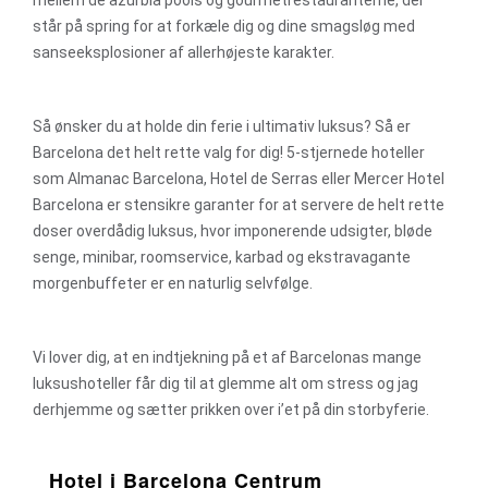
mellem de azurblå pools og gourmetrestauranterne, der
står på spring for at forkæle dig og dine smagsløg med
sanseeksplosioner af allerhøjeste karakter.
Så ønsker du at holde din ferie i ultimativ luksus? Så er
Barcelona det helt rette valg for dig! 5-stjernede hoteller
som Almanac Barcelona, Hotel de Serras eller Mercer Hotel
Barcelona er stensikre garanter for at servere de helt rette
doser overdådig luksus, hvor imponerende udsigter, bløde
senge, minibar, roomservice, karbad og ekstravagante
morgenbuffeter er en naturlig selvfølge.
Vi lover dig, at en indtjekning på et af Barcelonas mange
luksushoteller får dig til at glemme alt om stress og jag
derhjemme og sætter prikken over i’et på din storbyferie.
Hotel i Barcelona Centrum