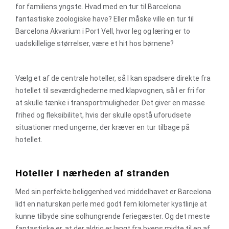
for familiens yngste. Hvad med en tur til Barcelona
fantastiske zoologiske have? Eller måske ville en tur til
Barcelona Akvarium i Port Vell, hvor leg og læring er to
uadskillelige størrelser, være et hit hos børnene?
Vælg et af de centrale hoteller, så I kan spadsere direkte fra
hotellet til seværdighederne med klapvognen, så I er fri for
at skulle tænke i transportmuligheder. Det giver en masse
frihed og fleksibilitet, hvis der skulle opstå uforudsete
situationer med ungerne, der kræver en tur tilbage på
hotellet.
Hoteller i nærheden af stranden
Med sin perfekte beliggenhed ved middelhavet er Barcelona
lidt en naturskøn perle med godt fem kilometer kystlinje at
kunne tilbyde sine solhungrende feriegæster. Og det meste
fantastiske er, at der aldrig er langt fra byens midte til en af