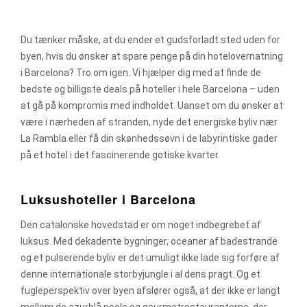
Du tænker måske, at du ender et gudsforladt sted uden for
byen, hvis du ønsker at spare penge på din hotelovernatning
i Barcelona? Tro om igen. Vi hjælper dig med at finde de
bedste og billigste deals på hoteller i hele Barcelona – uden
at gå på kompromis med indholdet. Uanset om du ønsker at
være i nærheden af stranden, nyde det energiske byliv nær
La Rambla eller få din skønhedssøvn i de labyrintiske gader
på et hotel i det fascinerende gotiske kvarter.
Luksushoteller i Barcelona
Den catalonske hovedstad er om noget indbegrebet af
luksus. Med dekadente bygninger, oceaner af badestrande
og et pulserende byliv er det umuligt ikke lade sig forføre af
denne internationale storbyjungle i al dens pragt. Og et
fugleperspektiv over byen afslører også, at der ikke er langt