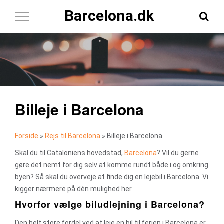
Barcelona.dk
Toggle
Navigation
Billeje i Barcelona
Forside
»
Rejs til Barcelona
»
Billeje i Barcelona
Skal du til Cataloniens hovedstad,
Barcelona
? Vil du gerne
gøre det nemt for dig selv at komme rundt både i og omkring
byen? Så skal du overveje at finde dig en lejebil i Barcelona. Vi
kigger nærmere på dén mulighed her.
Hvorfor vælge biludlejning i Barcelona?
Den helt store fordel ved at leje en bil til ferien i Barcelona er