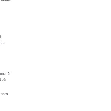
t
lser.
en, når
t på
r som