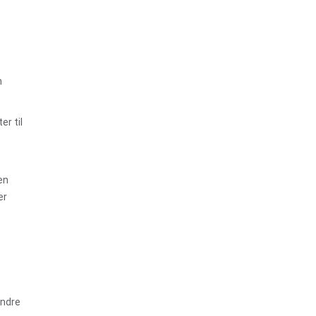
n
er til
en
er
indre