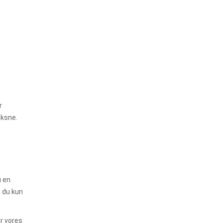
r
oksne.
u en
å du kun
er vores