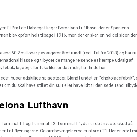
en El Prat de Llobregat ligger Barcelona Lufthavn, der er Spaniens
n blev opført helt tilbage i 1916, men der er sket en hel del siden de
nd 50,2 millioner passagerer året rundt (red.: Tal fra 2018) og har rut
ternational klasse og tilbyder de mange rejsende et kæmpe udvalg af
ak, legetøj eller tekstiler, er det muligt at finde her.
stedet huser adskillige spisesteder. Blandt andet en ”chokoladefabrik”, 
om du skal have stillet din sult eller have lidt til den søde tand, tilbyd
celona Lufthavn
 Terminal T1 og Terminal T2. Terminal T1, der er det nyeste skud på
cent af flyvningerne. Og armbevægelserne er store i T1. Her er intet m