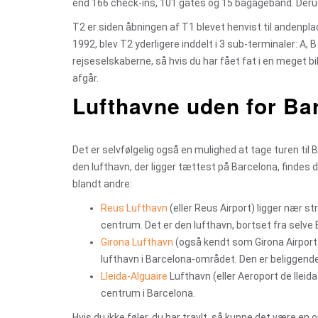
end 166 check-ins, 101 gates og 15 bagagebånd. Derud
T2 er siden åbningen af T1 blevet henvist til andenpl
1992, blev T2 yderligere inddelt i 3 sub-terminaler: A,
rejseselskaberne, så hvis du har fået fat i en meget bill
afgår.
Lufthavne uden for Ba
Det er selvfølgelig også en mulighed at tage turen til B
den lufthavn, der ligger tættest på Barcelona, findes 
blandt andre:
Reus Lufthavn
(eller Reus Airport) ligger nær s
centrum. Det er den lufthavn, bortset fra selve 
Girona Lufthavn
(også kendt som Girona Airport 
lufthavn i Barcelona-området. Den er beliggende 
Lleida-Alguaire
Lufthavn (eller Aeroport de lleida
centrum i Barcelona.
Hvis du ikke føler, du har travlt, så kunne det være en