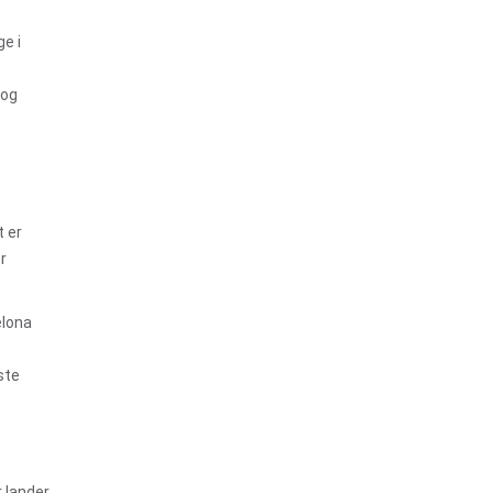
e i
 og
t er
r
elona
ste
r lander