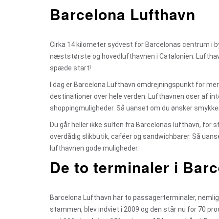
Barcelona Lufthavn
Cirka 14 kilometer sydvest for Barcelonas centrum i by
næststørste og hovedlufthavnen i Catalonien. Lufthavne
spæde start!
I dag er Barcelona Lufthavn omdrejningspunkt for mere e
destinationer over hele verden. Lufthavnen oser af in
shoppingmuligheder. Så uanset om du ønsker smykker, tob
Du går heller ikke sulten fra Barcelonas lufthavn, for 
overdådig slikbutik, caféer og sandwichbarer. Så uanset 
lufthavnen gode muligheder.
De to terminaler i Bar
Barcelona Lufthavn har to passagerterminaler, nemlig
stammen, blev indviet i 2009 og den står nu for 70 pro