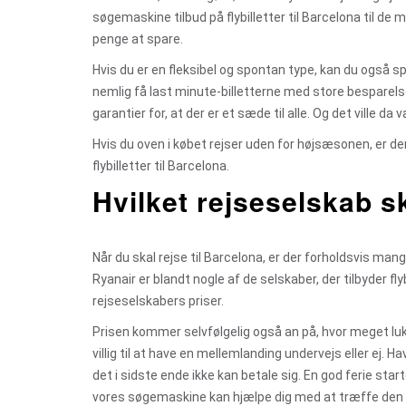
søgemaskine tilbud på flybilletter til Barcelona til de 
penge at spare.
Hvis du er en fleksibel og spontan type, kan du også spa
nemlig få last minute-billetterne med store besparelse
garantier for, at der er et sæde til alle. Og det ville
Hvis du oven i købet rejser uden for højsæsonen, er der
flybilletter til Barcelona.
Hvilket rejseselskab sk
Når du skal rejse til Barcelona, er der forholdsvis m
Ryanair er blandt nogle af de selskaber, der tilbyder flyb
rejseselskabers priser.
Prisen kommer selvfølgelig også an på, hvor meget luks
villig til at have en mellemlanding undervejs eller ej. H
det i sidste ende ikke kan betale sig. En god ferie star
vores søgemaskine kan hjælpe dig med at træffe den r