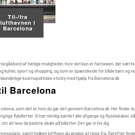
Til-/fra
lufthavnen i
Barcelona
 smörgåsbord af herlige muligheder, hvor det kun er fantasien, der sætte
t og kulter, sport og shopping, og som er spændende for både børn og v
vidunderlige kosmopolitiske storby med hjælp fra Barcelona.dk.
 til Barcelona
 Barcelona, som det er, hvis du gør det gennem Barcelona.dk. Her finder d
gtige flybilletter. Vi har nemlig samlet alle afgange og flyselskaber, s
om alt lave de bedste deals på billetter. Det gør vi for dig.
mrejsedato, samt hvilken lufthavn du ønsker at rejse fra. Derefter find