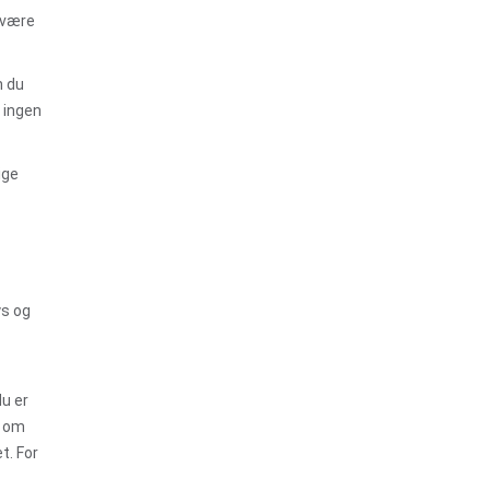
r være
n du
 ingen
ige
ys og
du er
r om
t. For