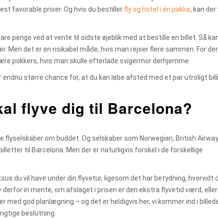
mest favorable priser. Og hvis du bestiller
fly og hotel i én pakke
, kan de
re penge ved at vente til sidste øjeblik med at bestille en billet. Så ka
r. Men det er en risikabel måde, hvis man rejser flere sammen. For der
 da være pokkers, hvis man skulle efterlade svigermor derhjemme.
 endnu større chance for, at du kan løbe afsted med et par utroligt bill
al flyve dig til Barcelona?
ange flyselskaber om buddet. Og selskaber som Norwegian, British Airwa
illetter til Barcelona. Men der er naturligvis forskel i de forskellige
us du vil have under din flyvetur, ligesom det har betydning, hvorvidt 
av derfor in mente, om afslaget i prisen er den ekstra flyvetid værd, elle
ter med god planlægning – og det er heldigvis her, vi kommer ind i billede
igtige beslutning.