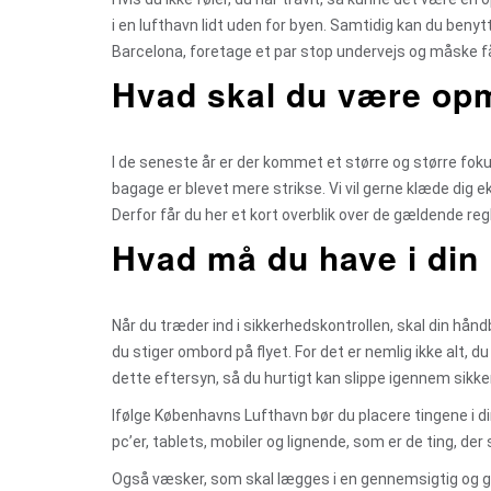
i en lufthavn lidt uden for byen. Samtidig kan du beny
Barcelona, foretage et par stop undervejs og måske få
Hvad skal du være op
I de seneste år er der kommet et større og større foku
bagage er blevet mere strikse. Vi vil gerne klæde dig eks
Derfor får du her et kort overblik over de gældende regle
Hvad må du have i di
Når du træder ind i sikkerhedskontrollen, skal din h
du stiger ombord på flyet. For det er nemlig ikke alt, 
dette eftersyn, så du hurtigt kan slippe igennem sikke
Ifølge Københavns Lufthavn bør du placere tingene i 
pc’er, tablets, mobiler og lignende, som er de ting, de
Også væsker, som skal lægges i en gennemsigtig og ge