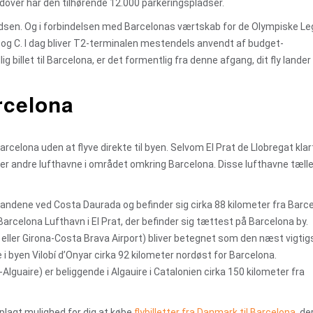
over har den tilhørende 12.000 parkeringspladser.
adsen. Og i forbindelsen med Barcelonas værtskab for de Olympiske Leg
 B og C. I dag bliver T2-terminalen mestendels anvendt af budget-
ig billet til Barcelona, er det formentlig fra denne afgang, dit fly lander
rcelona
arcelona uden at flyve direkte til byen. Selvom El Prat de Llobregat klar
der andre lufthavne i området omkring Barcelona. Disse lufthavne tælle
trandene ved Costa Daurada og befinder sig cirka 88 kilometer fra Barc
Barcelona Lufthavn i El Prat, der befinder sig tættest på Barcelona by.
eller Girona-Costa Brava Airport) bliver betegnet som den næst vigtig
i byen Vilobí d’Onyar cirka 92 kilometer nordøst for Barcelona.
-Alguaire) er beliggende i Algauire i Catalonien cirka 150 kilometer fra
 oplagt mulighed for dig at købe
flybilletter fra Danmark til Barcelona
, de