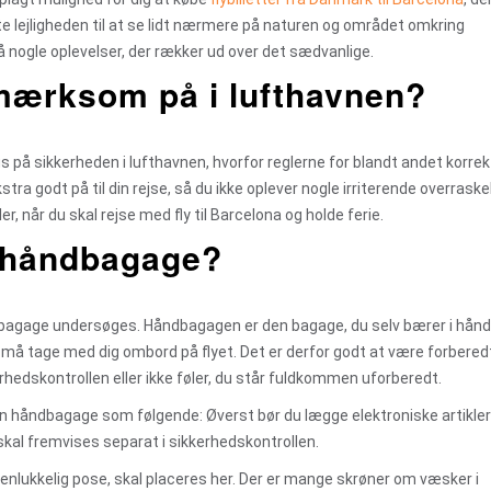
tte lejligheden til at se lidt nærmere på naturen og området omkring
 nogle oplevelser, der rækker ud over det sædvanlige.
mærksom på i lufthavnen?
s på sikkerheden i lufthavnen, hvorfor reglerne for blandt andet korrek
tra godt på til din rejse, så du ikke oplever nogle irriterende overraske
r, når du skal rejse med fly til Barcelona og holde ferie.
n håndbagage?
åndbagage undersøges. Håndbagagen er den bagage, du selv bærer i hånd
du må tage med dig ombord på flyet. Det er derfor godt at være forbered
rhedskontrollen eller ikke føler, du står fuldkommen uforberedt.
din håndbagage som følgende: Øverst bør du lægge elektroniske artikle
r skal fremvises separat i sikkerhedskontrollen.
nlukkelig pose, skal placeres her. Der er mange skrøner om væsker i