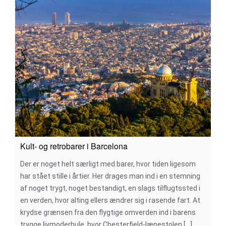
Kult- og retrobarer i Barcelona
Der er noget helt særligt med barer, hvor tiden ligesom
har stået stille i årtier. Her drages man ind i en stemning
af noget trygt, noget bestandigt, en slags tilflugtssted i
en verden, hvor alting ellers ændrer sig i rasende fart. At
krydse grænsen fra den flygtige omverden ind i barens
trygge livmoderhule, hvor Chesterfield-lænestolen [...]