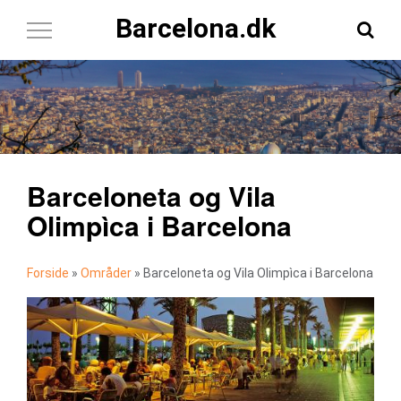
Barcelona.dk
Toggle
Navigation
Barceloneta og Vila
Olimpìca i Barcelona
Forside
»
Områder
»
Barceloneta og Vila Olimpìca i Barcelona