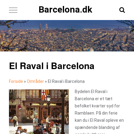
Barcelona.dk
Toggle
Navigation
El Raval i Barcelona
Forside
»
Områder
»
El Raval i Barcelona
Bydelen El Raval i
Barcelona er et tæt
befolket kvarter syd for
Ramblaen. På din ferie
kan du i El Raval opleve en
spændende blanding af