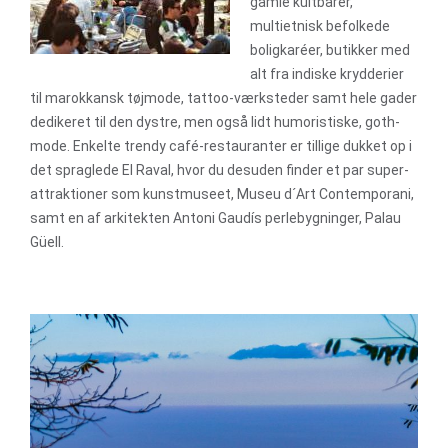
gamle kultbarer,
multietnisk befolkede
boligkaréer, butikker med
alt fra indiske krydderier
til marokkansk tøjmode, tattoo-værksteder samt hele gader
dedikeret til den dystre, men også lidt humoristiske, goth-
mode. Enkelte trendy café-restauranter er tillige dukket op i
det spraglede El Raval, hvor du desuden finder et par super-
attraktioner som kunstmuseet, Museu d´Art Contemporani,
samt en af arkitekten Antoni Gaudís perlebygninger, Palau
Güell.