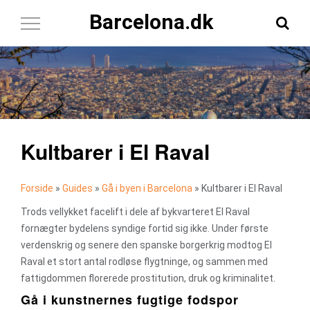
Barcelona.dk
Toggle
Navigation
Kultbarer i El Raval
Forside
»
Guides
»
Gå i byen i Barcelona
»
Kultbarer i El Raval
Trods vellykket facelift i dele af bykvarteret El Raval
fornægter bydelens syndige fortid sig ikke. Under første
verdenskrig og senere den spanske borgerkrig modtog El
Raval et stort antal rodløse flygtninge, og sammen med
fattigdommen florerede prostitution, druk og kriminalitet.
Gå i kunstnernes fugtige fodspor