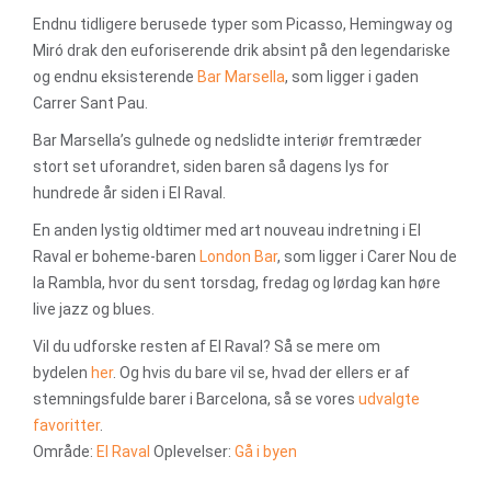
Endnu tidligere berusede typer som Picasso, Hemingway og
Miró drak den euforiserende drik absint på den legendariske
og endnu eksisterende
Bar Marsella
, som ligger i gaden
Carrer Sant Pau.
Bar Marsella’s gulnede og nedslidte interiør fremtræder
stort set uforandret, siden baren så dagens lys for
hundrede år siden i El Raval.
En anden lystig oldtimer med art nouveau indretning i El
Raval er boheme-baren
London Bar
, som ligger i Carer Nou de
la Rambla, hvor du sent torsdag, fredag og lørdag kan høre
live jazz og blues.
Vil du udforske resten af El Raval? Så se mere om
bydelen
her
. Og hvis du bare vil se, hvad der ellers er af
stemningsfulde barer i Barcelona, så se vores
udvalgte
favoritter
.
Område:
El Raval
Oplevelser:
Gå i byen