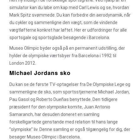
helt ny indsigt i de forskellige sportsgrene. Ved hjælp af en
simulator kan du løbe om kap med Carl Lewis og se, hvordan
Mark Spitz svømmede. Du kan forbedre din aerodynamik, når
du cykler og sammenligne den vægt, som de vindende
vægtløfterne konkret har løftet. Her er udfordringer for alle
sportsgale og sportsglade besøgende i Barcelona.
Museo Olímpic byder også på en permanent udstilling, der
hylder de olympiske værtsbyer fra Barcelona i 1992 til
London 2012.
Michael Jordans sko
Du kan se de første TV-optagelser fra De Olympiske Lege og
sammenligne de sko, som sportsstjernerne Michael Jordan,
Pau Gasol og Roberto Dueñas benyttede. Den tidligere
præsident for den olympiske komite, Juan Antonio
Samaranch, har desuden doneret en samling
forskelligartede genstande med relation til hans lange
”olympiske” liv. Denne samling er også tilgængelig for dig, der
besøger Museo Olímpic i Barcelona.