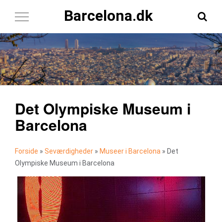
Barcelona.dk
Toggle
Navigation
Det Olympiske Museum i
Barcelona
Forside
»
Seværdigheder
»
Museer i Barcelona
»
Det
Olympiske Museum i Barcelona