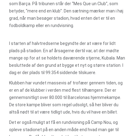
som Barça. På tribunen står der “Mes Que un Club”, som
betyder, “mere end en klub”. Den sætning mærker man i høj
grad, når man besøger stadion, hvad enten det er til en
fodboldkamp eller en rundvisning.
I starten af halvtredserne begyndte der at være for lidt
plads på stadion. En af årsagerne dertil var, at der mødte
mange op for at se holdets daværende stjerne, Kubala. Man
besluttede af den grund at bygge et nyt og større station. I
dag er der plads til 99.354 siddende tilskuere.
Klubben har vundet massevis af trofæer gennem tiden, og
er en af de klubber i verden med flest tilhængere. Der er
gennemsnitligt over 80.000 til Barcelonas hjemmekampe.
De store kampe bliver som regel udsolgt, så her bliver du
altså nødt til at være tidligt ude, hvis du vil have en billet.
Det er også muligt at få en rundvisning på Camp Nou, og
opleve stadionet på en anden måde end hvad man gør til