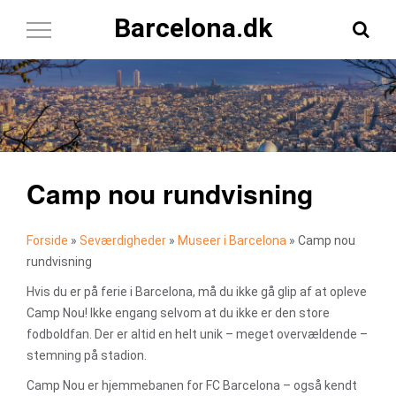
Barcelona.dk
Toggle
Navigation
Camp nou rundvisning
Forside
»
Seværdigheder
»
Museer i Barcelona
»
Camp nou
rundvisning
Hvis du er på ferie i Barcelona, må du ikke gå glip af at opleve
Camp Nou! Ikke engang selvom at du ikke er den store
fodboldfan. Der er altid en helt unik – meget overvældende –
stemning på stadion.
Camp Nou er hjemmebanen for FC Barcelona – også kendt