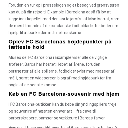
Foruden en tur op i presselogen og et besøg ved grønsværen
kan du på din rejse til Eixample i Barcelona også få lov at
kigge ind i kapellet med den sorte jomfru af Montserrat, som
de mest troende af de catalanske fodboldartister beder om
hjælp til at banke den ind i netmaskerne.
Oplev FC Barcelonas højdepunkter på
tætteste hold
Museu del FC Barcelona i Eixample viser alle de vigtige
trofæer, Barça har høstet i løbet af årene, foruden
portrætter af alle spillerne, fodboldstøvler med masser af
mål i, samt en widescreen biograf med højdepunkter fra
nogle af de bedste kampe.
Køb en FC Barcelona-souvenir med hjem
I FC Barcelona-butikken kan du købe din yndlingspillers trøje
og souvenirs af næsten enhver art – fra cava til
barberskrabere, bamser og vækkeure i Barças farver.
Hvis du vil have overblik over, hvad Barcelona ellers byder på