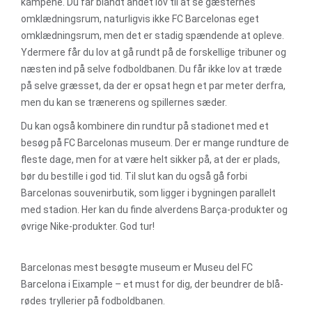
kampene. Du får blandt andet lov til at se gæsternes
omklædningsrum, naturligvis ikke FC Barcelonas eget
omklædningsrum, men det er stadig spændende at opleve.
Ydermere får du lov at gå rundt på de forskellige tribuner og
næsten ind på selve fodboldbanen. Du får ikke lov at træde
på selve græsset, da der er opsat hegn et par meter derfra,
men du kan se trænerens og spillernes sæder.
Du kan også kombinere din rundtur på stadionet med et
besøg på FC Barcelonas museum. Der er mange rundture de
fleste dage, men for at være helt sikker på, at der er plads,
bør du bestille i god tid. Til slut kan du også gå forbi
Barcelonas souvenirbutik, som ligger i bygningen parallelt
med stadion. Her kan du finde alverdens Barça-produkter og
øvrige Nike-produkter. God tur!
Barcelonas mest besøgte museum er Museu del FC
Barcelona i Eixample – et must for dig, der beundrer de blå-
rødes tryllerier på fodboldbanen.