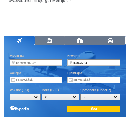
svævebanen til bjerget Montjuïc?