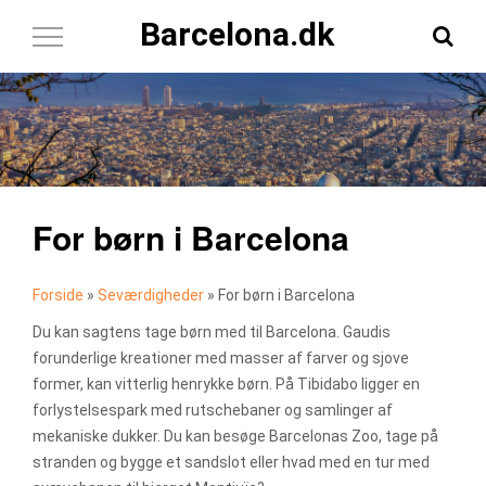
Barcelona.dk
Toggle
Navigation
For børn i Barcelona
Forside
»
Seværdigheder
»
For børn i Barcelona
Du kan sagtens tage børn med til Barcelona. Gaudis
forunderlige kreationer med masser af farver og sjove
former, kan vitterlig henrykke børn. På Tibidabo ligger en
forlystelsespark med rutschebaner og samlinger af
mekaniske dukker. Du kan besøge Barcelonas Zoo, tage på
stranden og bygge et sandslot eller hvad med en tur med