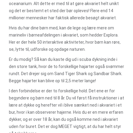
oceanarium. Alt dette er med til at gøre akvariet helt unikt
og det er bestemt et sted der bør opleves! Flere end 14
millioner mennesker har faktisk allerede besøgt akvariet.
Hvis du har dine børn med, kan de lege og lære mere om
marineliv i børneafdelingen i akvariet, som hedder Explora.
Her er der hele 50 interaktive aktiviteter, hvor børn kan røre,
se, lytte til, udforske og opdage naturen.
Er du modig? Så kan du kaste dig ud i scuba dykning inde i
den store tank, hvor de to forskellige hajarter også svømmer
rundt. Det drejer sig om Sand Tiger Shark og Sandbar Shark.
Begge hajarter kan blive op til 2,5 meter lange!
I den forbindelse er der to forskellige hold. Det ene er for
begyndere og børn ned til 8 år. Du vil først få instruktioner i at
lære at dykke og herefter vil i blive sænket ned i akvariet i et
bur, hvor i kan observerer hajerne. Hvis du er en mere erfaren
dykker, og er over 18 år, kan du også komme ned i akvariet
uden for buret. Det er dog MEGET vigtigt, at du har helt styr