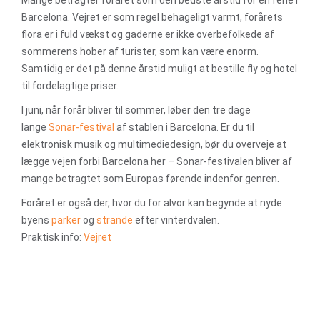
Mange betragter foråret som den bedste årstid for en ferie i
Barcelona. Vejret er som regel behageligt varmt, forårets
flora er i fuld vækst og gaderne er ikke overbefolkede af
sommerens hober af turister, som kan være enorm.
Samtidig er det på denne årstid muligt at bestille fly og hotel
til fordelagtige priser.
I juni, når forår bliver til sommer, løber den tre dage
lange
Sonar-festival
af stablen i Barcelona. Er du til
elektronisk musik og multimediedesign, bør du overveje at
lægge vejen forbi Barcelona her – Sonar-festivalen bliver af
mange betragtet som Europas førende indenfor genren.
Foråret er også der, hvor du for alvor kan begynde at nyde
byens
parker
og
strande
efter vinterdvalen.
Praktisk info:
Vejret