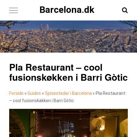
Barcelona.dk
Toggle
Navigation
Pla Restaurant – cool
fusionskøkken i Barri Gòtic
Forside
»
Guides
»
Spisesteder i Barcelona
»
Pla Restaurant
– cool fusionskøkken i Barri Gòtic