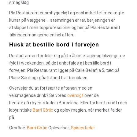
smagsløg.
Pla Restaurant er omhyggeligt og cool indrettet med ægte
kunst på væggene – stemningen er rar, betjeningen er
afslappet men topprofessionel og her på Pla Restaurant
tilbringer man gerne en hel aften.
Husk at bestille bord i forvejen
Restauranten fordeler sig på to åbne etager og bliver gerne
fyldt i weekenden, så det anbefales at bestille bord i
forvejen. Pla Restaurant ligger på Calle Bellafila 5, tæt på
Place Sant og i gåafstand fra Ramblaen.
Overvejer du at fortsætte aftenen med en
velsmagende drink? Se vores
oversigt
over de
bedste gå i byen-steder i Barcelona. Eller fortsæt rundt i den
labyrintiske
Barri Gòtic
og oplev magien, når mørket falder
på.
Område:
Barri Gòtic
Oplevelser:
Spisesteder