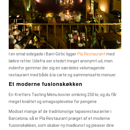
I en smal sidegade i Barri Gótic ligger
Pla Restaurant
med
lækre retter. Udefra ser stedet meget anonymt ud, men
indenfor gemmer der sig en særdeles velsmagende
restaurant med både à la carte og sammensatte menuer.
Et moderne fusionskøkken
En 4 retters Tasting Menu koster omkring 250 kr, og du får
meget kvalitet og smagsoplevelse for pengene.
Modsat mange af de traditionsrige tapasrestauranter i
Barcelona, så er Pla Restaurant præget af et moderne
fusionskøkken, som skaber ny madkunst og pleaser dine