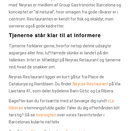
mad. Neyras er medlem af Group Gastronomic Barcelona og
konceptet er “al natural”, hvor smagen fra gode råvarer er i
centrum. Restauranten er kendt for fisk og skaldyr, men
serverer også gode kødretter.
Tjenerne står klar til at informere
Tjenerne forklarer gerne, hvorfor netop denne udsøgte
asparges eller fine, lufttørrede skinke er landet på din
tallerken. Intet er tilfældigt på Neyras Retaurant og tjenerne
ved, hvad de snakker om.
Neyras Restaurant ligger en kort gåtur fra Place de
Catalunya og Ramblaen. Du finder
Neyras Restaurant
på Vía
Laietana 41, som deler bydelene Barri Gòtic og La Ribera.
Bagefter kan du fortsætte med at bevæge dig rundt i
La
Riberas
stemningsfulde gader. Føler du dig efterhånden lidt
tørstig? Så se
oversigten
over vores favoritsteder i
Barcelonas kulørte natteliv.