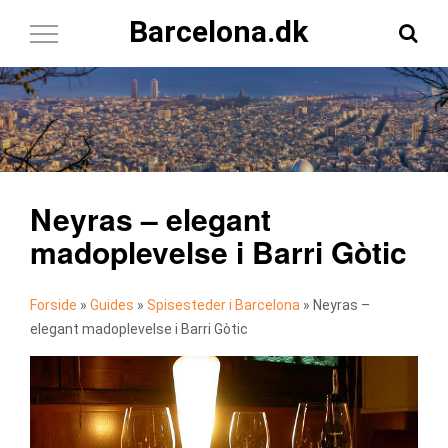
Barcelona.dk
Toggle
Navigation
Neyras – elegant
madoplevelse i Barri Gòtic
Forside
»
Guides
»
Spisesteder i Barcelona
»
Neyras –
elegant madoplevelse i Barri Gòtic