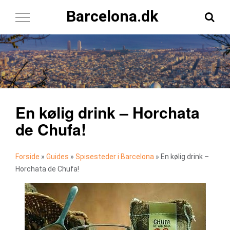
Barcelona.dk
Toggle
Navigation
En kølig drink – Horchata
de Chufa!
Forside
»
Guides
»
Spisesteder i Barcelona
»
En kølig drink –
Horchata de Chufa!