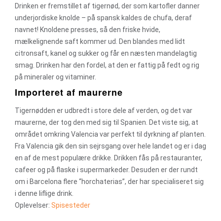
Drinken er fremstillet af tigernød, der som kartofler danner
underjordiske knolde – på spansk kaldes de chufa, deraf
navnet! Knoldene presses, så den friske hvide,
mælkelignende saft kommer ud. Den blandes med lidt
citronsaft, kanel og sukker og får en næsten mandelagtig
smag. Drinken har den fordel, at den er fattig på fedt og rig
på mineraler og vitaminer.
Importeret af maurerne
Tigernødden er udbredt i store dele af verden, og det var
maurerne, der tog den med sig til Spanien. Det viste sig, at
området omkring Valencia var perfekt til dyrkning af planten.
Fra Valencia gik den sin sejrsgang over hele landet og er i dag
en af de mest populære drikke. Drikken fås på restauranter,
cafeer og på flaske i supermarkeder. Desuden er der rundt
om i Barcelona flere “horchaterias”, der har specialiseret sig
i denne liflige drink.
Oplevelser:
Spisesteder