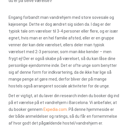
du er på selve værelset!
Engang forbandt man vandrehjem med store sovesale og
køjesenge. Dette er dog ændret sig siden da. I dag er der
typisk tale om værelser til 3-4 personer eller flere, og er især
egnet, hvis man er en hel familie afsted, eller er en gruppe
venner der kan dele værelset, ellers deler man typisk
værelset med 2-3 personer, som man ikke kender – men
frygt ej! Der er også skabe på værelset, så du kan låse dine
personlige ejendomme inde. Det er ofte unge som benytter
sig af denne form for indkvartering, da de ikke har lige så
mange penge at gøre med, derfor bliver der på mange
hostels også arrangeret sociale aktiviteter for de unge.
Det er vigtigt, at du laver din research inden du booker dig ind
på et værelse på et vandrehjem i Barcelona. Vi anbefaler, at
du booker gennem
Expedia.com
.
På denne hjemmeside er
der både anmeldelser og ratings, så du får en fornemmelse
af hvor godt det pågældende hostel/vandrehjem er.