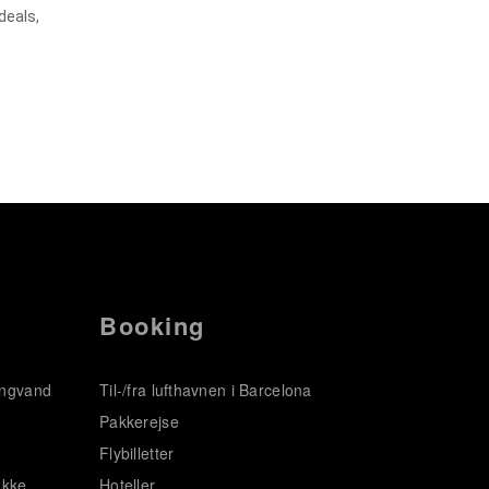
deals,
Booking
ingvand
Til-/fra lufthavnen i Barcelona
Pakkerejse
Flybilletter
ukke
Hoteller