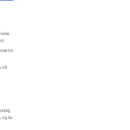
 holde
ti.
mensætte
u så
rkelig
e, og du