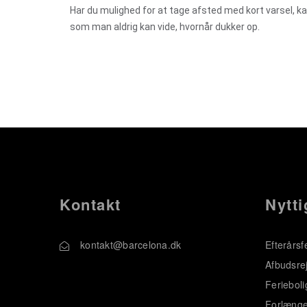
Har du mulighed for at tage afsted med kort varsel, kan
som man aldrig kan vide, hvornår dukker op.
Kontakt
Nytti
kontakt@barcelona.dk
Efterårsf
Afbudsrej
Ferieboli
Forlænge