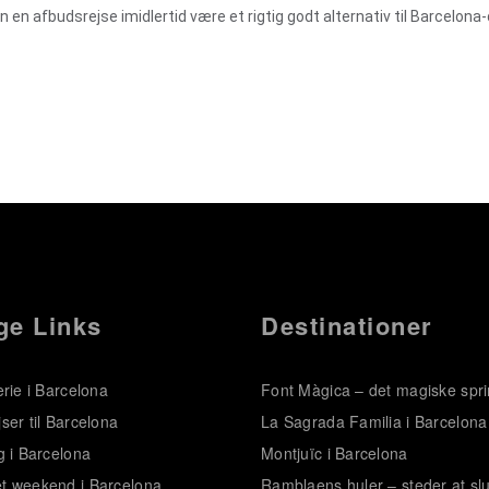
 en afbudsrejse imidlertid være et rigtig godt alternativ til Barcelona-
ge Links
Destinationer
erie i Barcelona
Font Màgica – det magiske spr
ser til Barcelona
La Sagrada Familia i Barcelona
g i Barcelona
Montjuïc i Barcelona
t weekend i Barcelona
Ramblaens huler – steder at sl