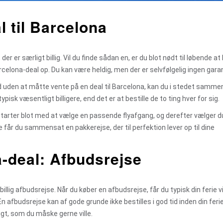
l til Barcelona
 der er særligt billig. Vil du finde sådan en, er du blot nødt til løbende at
elona-deal op. Du kan være heldig, men der er selvfølgelig ingen garan
dstad uden at måtte vente på en deal til Barcelona, kan du i stedet sam
isk væsentligt billigere, end det er at bestille de to ting hver for sig.
starter blot med at vælge en passende flyafgang, og derefter vælger d
får du sammensat en pakkerejse, der til perfektion lever op til dine
a-deal: Afbudsrejse
 billig afbudsrejse. Når du køber en afbudsrejse, får du typisk din ferie vi
. En afbudsrejse kan af gode grunde ikke bestilles i god tid inden din feri
digt, som du måske gerne ville.